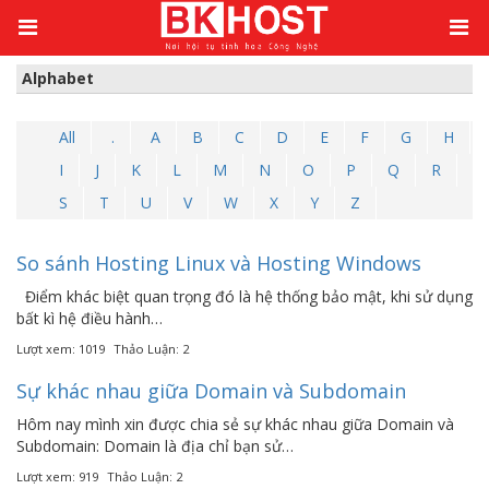
Kiến thức
/
Alphabet
Alphabet
All
.
A
B
C
D
E
F
G
H
I
J
K
L
M
N
O
P
Q
R
S
T
U
V
W
X
Y
Z
So sánh Hosting Linux và Hosting Windows
Điểm khác biệt quan trọng đó là hệ thống bảo mật, khi sử dụng
bất kì hệ điều hành…
Lượt xem: 1019
Thảo Luận: 2
Sự khác nhau giữa Domain và Subdomain
Hôm nay mình xin được chia sẻ sự khác nhau giữa Domain và
Subdomain: Domain là địa chỉ bạn sử…
Lượt xem: 919
Thảo Luận: 2