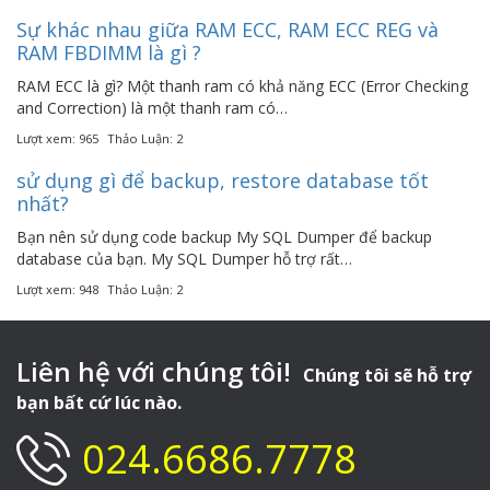
Sự khác nhau giữa RAM ECC, RAM ECC REG và
RAM FBDIMM là gì ?
RAM ECC là gì? Một thanh ram có khả năng ECC (Error Checking
and Correction) là một thanh ram có…
Lượt xem: 965
Thảo Luận: 2
sử dụng gì để backup, restore database tốt
nhất?
Bạn nên sử dụng code backup My SQL Dumper để backup
database của bạn. My SQL Dumper hỗ trợ rất…
Lượt xem: 948
Thảo Luận: 2
Liên hệ với chúng tôi!
Chúng tôi sẽ hỗ trợ
bạn bất cứ lúc nào.
024.6686.7778