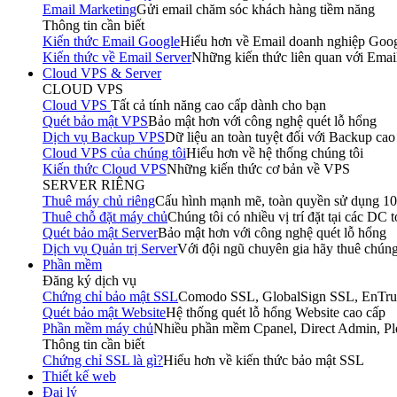
Email Marketing
Gửi email chăm sóc khách hàng tiềm năng
Thông tin cần biết
Kiến thức Email Google
Hiểu hơn về Email doanh nghiệp Goo
Kiến thức về Email Server
Những kiến thức liên quan với Emai
Cloud VPS & Server
CLOUD VPS
Cloud VPS
Tất cả tính năng cao cấp dành cho bạn
Quét bảo mật VPS
Bảo mật hơn với công nghệ quét lỗ hổng
Dịch vụ Backup VPS
Dữ liệu an toàn tuyệt đối với Backup cao
Cloud VPS của chúng tôi
Hiểu hơn về hệ thống chúng tôi
Kiến thức Cloud VPS
Những kiến thức cơ bản về VPS
SERVER RIÊNG
Thuê máy chủ riêng
Cấu hình mạnh mẽ, toàn quyền sử dụng 1
Thuê chỗ đặt máy chủ
Chúng tôi có nhiều vị trí đặt tại các DC 
Quét bảo mật Server
Bảo mật hơn với công nghệ quét lỗ hổng
Dịch vụ Quản trị Server
Với đội ngũ chuyên gia hãy thuê chúng
Phần mềm
Đăng ký dịch vụ
Chứng chỉ bảo mật SSL
Comodo SSL, GlobalSign SSL, EnTru
Quét bảo mật Website
Hệ thống quét lỗ hổng Website cao cấp
Phần mềm máy chủ
Nhiều phần mềm Cpanel, Direct Admin, P
Thông tin cần biết
Chứng chỉ SSL là gì?
Hiểu hơn về kiến thức bảo mật SSL
Thiết kế web
Đại lý