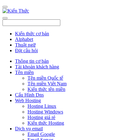
Kiến thức cơ bản
Alphabet
Thuật ngữ
Đặt câu hỏi
Thông tin cơ bản
Tài khoản khách hàng
Tên miền
Tên miền Quốc tế
Tên miền Viêt Nam
Kiến thức tên miền
Cấu Hình Dns
Web Hosting
Hosting Linux
Hosting Windows
Hosting giá rẻ
Kiến thức Hosting
Dịch vụ email
Email Google
Email Server