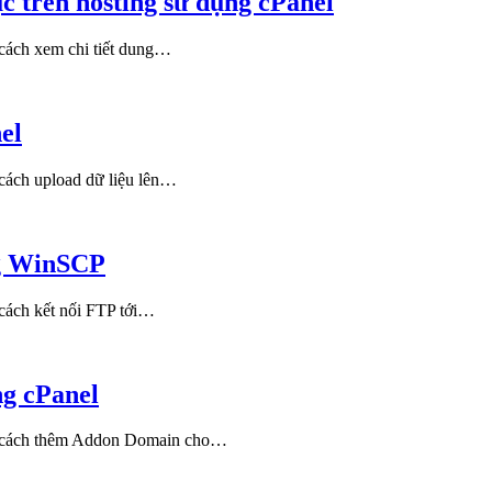
c trên hosting sử dụng cPanel
ách xem chi tiết dung…
el
ách upload dữ liệu lên…
ng WinSCP
ách kết nối FTP tới…
g cPanel
n cách thêm Addon Domain cho…