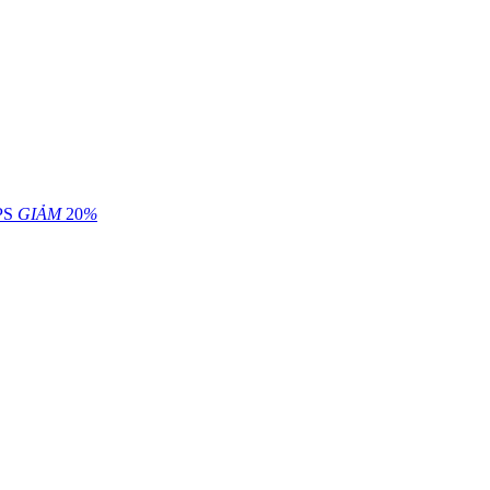
PS
GIẢM
20
%