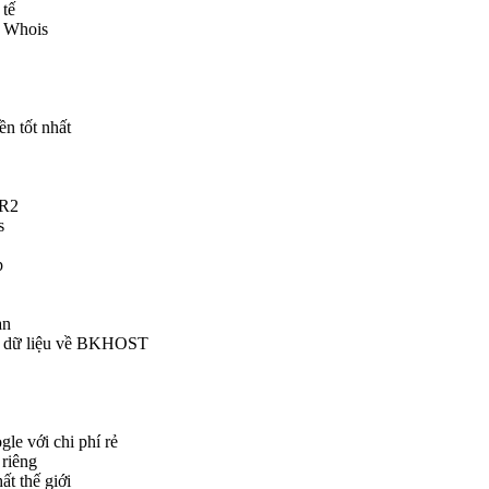
 tế
i Whois
ền tốt nhất
 R2
s
p
ạn
ển dữ liệu về BKHOST
le với chi phí rẻ
 riêng
ất thế giới