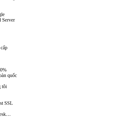
gle
l Server
 cấp
00%
toàn quốc
 tôi
st SSL
lesk…