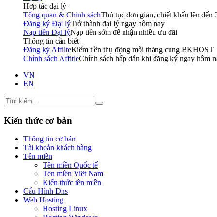
Hợp tác đại lý
Tổng quan & Chính sách
Thủ tục đơn giản, chiết khấu lên đến
Đăng ký Đại lý
Trở thành đại lý ngay hôm nay
Nạp tiền Đại lý
Nạp tiền sớm để nhận nhiều ưu đãi
Thông tin cần biết
Đăng ký Affilte
Kiếm tiền thụ động mỗi tháng cùng BKHOST
Chính sách Affitle
Chính sách hấp dẫn khi đăng ký ngay hôm n
VN
EN
Kiến thức cơ bản
Thông tin cơ bản
Tài khoản khách hàng
Tên miền
Tên miền Quốc tế
Tên miền Viêt Nam
Kiến thức tên miền
Cấu Hình Dns
Web Hosting
Hosting Linux