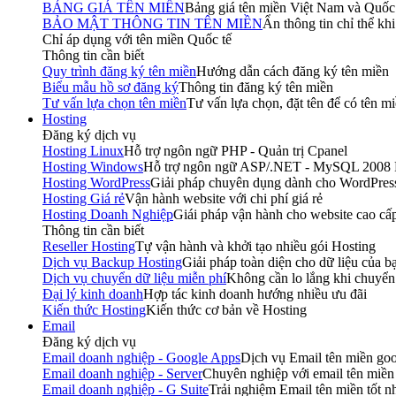
BẢNG GIÁ TÊN MIỀN
Bảng giá tên miền Việt Nam và Quốc
BẢO MẬT THÔNG TIN TÊN MIỀN
Ẩn thông tin chỉ thể kh
Chỉ áp dụng với tên miền Quốc tế
Thông tin cần biết
Quy trình đăng ký tên miền
Hướng dẫn cách đăng ký tên miền
Biểu mẫu hồ sơ đăng ký
Thông tin đăng ký tên miền
Tư vấn lựa chọn tên miền
Tư vấn lựa chọn, đặt tên để có tên mi
Hosting
Đăng ký dịch vụ
Hosting Linux
Hỗ trợ ngôn ngữ PHP - Quản trị Cpanel
Hosting Windows
Hỗ trợ ngôn ngữ ASP/.NET - MySQL 2008
Hosting WordPress
Giải pháp chuyên dụng dành cho WordPres
Hosting Giá rẻ
Vận hành website với chi phí giá rẻ
Hosting Doanh Nghiệp
Giái pháp vận hành cho website cao cấ
Thông tin cần biết
Reseller Hosting
Tự vận hành và khởi tạo nhiều gói Hosting
Dịch vụ Backup Hosting
Giải pháp toàn diện cho dữ liệu của b
Dịch vụ chuyển dữ liệu miễn phí
Không cần lo lắng khi chuy
Đại lý kinh doanh
Hợp tác kinh doanh hướng nhiều ưu đãi
Kiến thức Hosting
Kiến thức cơ bản về Hosting
Email
Đăng ký dịch vụ
Email doanh nghiệp - Google Apps
Dịch vụ Email tên miền goog
Email doanh nghiệp - Server
Chuyên nghiệp với email tên miền
Email doanh nghiệp - G Suite
Trải nghiệm Email tên miền tốt nh