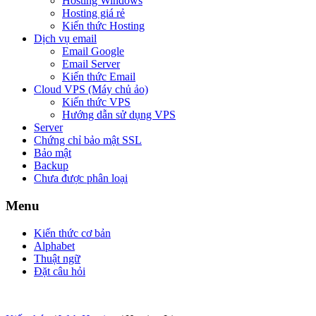
Hosting Windows
Hosting giá rẻ
Kiến thức Hosting
Dịch vụ email
Email Google
Email Server
Kiến thức Email
Cloud VPS (Máy chủ ảo)
Kiến thức VPS
Hướng dẫn sử dụng VPS
Server
Chứng chỉ bảo mật SSL
Bảo mật
Backup
Chưa được phân loại
Menu
Kiến thức cơ bản
Alphabet
Thuật ngữ
Đặt câu hỏi