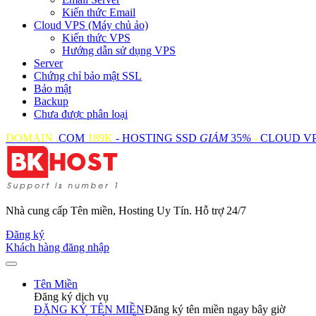
Kiến thức Email
Cloud VPS (Máy chủ ảo)
Kiến thức VPS
Hướng dẫn sử dụng VPS
Server
Chứng chỉ bảo mật SSL
Bảo mật
Backup
Chưa được phân loại
DOMAIN .
COM
189K
- HOSTING SSD
GIẢM
35
%
-
CLOUD V
Nhà cung cấp Tên miền, Hosting Uy Tín. Hỗ trợ 24/7
Đăng ký
Khách hàng đăng nhập
Tên Miền
Đăng ký dịch vụ
ĐĂNG KÝ TÊN MIỀN
Đăng ký tên miền ngay bây giờ