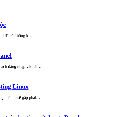
độc
thì đã có không ít…
Panel
cách đăng nhập vào tài…
ting Linux
bạn có thể sẽ gặp phải…