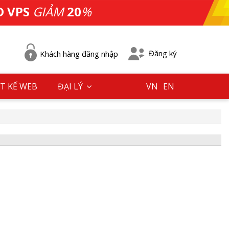
D VPS
GIẢM
20
%
Đăng ký
Khách hàng đăng nhập
T KẾ WEB
ĐẠI LÝ
VN
EN