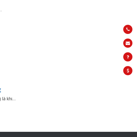
…
g
 là khi…