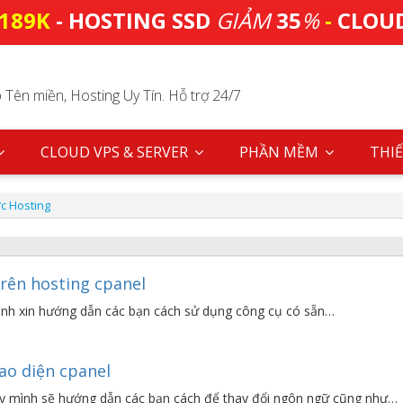
189K
- HOSTING SSD
GIẢM
35
%
-
CLOU
Tên miền, Hosting Uy Tín. Hỗ trợ 24/7
CLOUD VPS & SERVER
PHẦN MỀM
THIẾ
ức Hosting
rên hosting cpanel
 mình xin hướng dẫn các bạn cách sử dụng công cụ có sẵn…
ao diện cpanel
ay mình sẽ hướng dẫn các bạn cách để thay đổi ngôn ngữ cũng như…