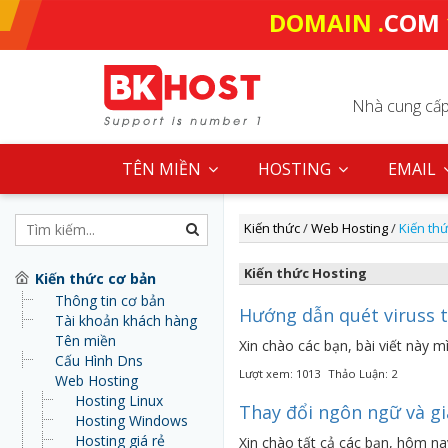
DOMAIN .
COM
Nhà cung cấp 
TÊN MIỀN
HOSTING
EMAIL
Kiến thức
/
Web Hosting
/
Kiến th
Kiến thức Hosting
Kiến thức cơ bản
Thông tin cơ bản
Hướng dẫn quét viruss t
Tài khoản khách hàng
Tên miền
Xin chào các bạn, bài viết này
Cấu Hình Dns
Lượt xem: 1013
Thảo Luận: 2
Web Hosting
Hosting Linux
Thay đổi ngôn ngữ và gi
Hosting Windows
Hosting giá rẻ
Xin chào tất cả các bạn, hôm n