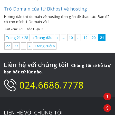
Trỏ Domain của từ Bkhost về hosting
Hướng dẫn trở domain về hosting đơn giản dễ thao tác. Bạn đã
có cho mình 1 Domain và 1…
Lượt xem: 970
Thảo Luận: 2
Trang 21 / 28
« Trang đầu
«
...
10
...
19
20
21
22
23
...
»
Trang cuối »
Liên hệ với chúng tôi!
Chúng tôi sẽ hỗ trợ
bạn bất cứ lúc nào.
024.6686.7778
LIÊN HỆ VỚI CHÚNG TÔI