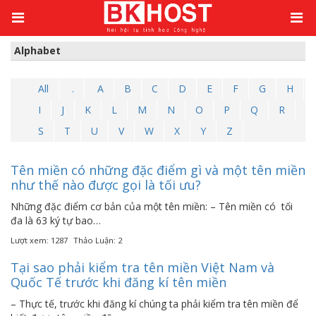
Kiến thức
/
Alphabet
/
Trang 21
Alphabet
All
.
A
B
C
D
E
F
G
H
I
J
K
L
M
N
O
P
Q
R
S
T
U
V
W
X
Y
Z
Tên miền có những đặc điểm gì và một tên miền
như thế nào được gọi là tối ưu?
Những đặc điểm cơ bản của một tên miền: – Tên miền có tối
đa là 63 ký tự bao…
Lượt xem: 1287
Thảo Luận: 2
Tại sao phải kiểm tra tên miền Việt Nam và
Quốc Tế trước khi đăng kí tên miền
– Thực tế, trước khi đăng kí chúng ta phải kiểm tra tên miền để