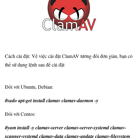
Cách cài đặt: Về việc cài đặt ClamAV tương đối đơn giản, bạn có
thể sử dụng lệnh sau để cài đặt
Đối với
Ubuntu, Debian
:
#sudo apt-get install clamav clamav-daemon -y
Đối với
Centos
:
#yum install -y clamav-server clamav-server-systemd clamav-
scanner-systemd clamav-data clamav-update clamav-filesystem