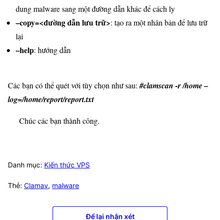
dung malware sang một đường dẫn khác để cách ly
–copy=<đường dẫn lưu trữ>
: tạo ra một nhân bản để lưu trữ
lại
–help
: hướng dẫn
Các bạn có thể quét với tùy chọn như sau:
#
clamscan -r /home –
log=/home/report/report.txt
Chúc các bạn thành công.
Danh mục:
Kiến thức VPS
Thẻ:
Clamav
,
malware
Để lại nhận xét