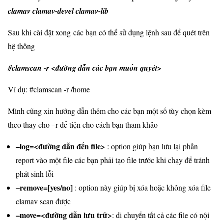
clamav clamav-devel clamav-lib
Sau khi cài đặt xong các bạn có thể sử dụng lệnh sau để quét trên
hệ thống
#clamscan -r <đường dẫn các bạn muốn quyét>
Ví dụ: #
clamscan -r /home
Mình cũng xin hướng dẫn thêm cho các bạn một số tùy chọn kèm
theo thay cho –r để tiện cho cách bạn tham khảo
–log=<đường dẫn đến file>
: option giúp bạn lưu lại phần
report vào một file các bạn phải tạo file trước khi chạy để tránh
phát sinh lỗi
–remove=[yes/no]
: option này giúp bị xóa hoặc không xóa file
clamav scan được
–move=<đường dẫn lưu trữ>
: di chuyển tất cả các file có nội