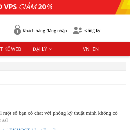
D VPS
GIẢM
20
%
Đăng ký
Khách hàng đăng nhập
T KẾ WEB
ĐẠI LÝ
VN
EN
 một số bạn có chat với phòng kỹ thuật mình không có
c ssl