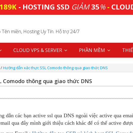
189K
- HOSTING SSD
GIẢM
35
%
-
CLOU
Tên miền, Hosting Uy Tín. Hỗ trợ 24/7
CLOUD VPS & SERVER
PHẦN MỀM
THIẾ
/
Hướng dẫn xác thực SSL Comodo thông qua giao thức DNS
L Comodo thông qua giao thức DNS
ẫn các bạn active ssl qua DNS ngoài việc active qua email
mail qua đây mình giới thiệu cách khác để có thể active đượ