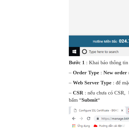
Bước 1
: Khai báo thông ti
–
Order Type
:
New order
–
Web
Server
Type
: để mặc
–
CSR
: nếu chưa có CSR, b
bấm “
Submit
“