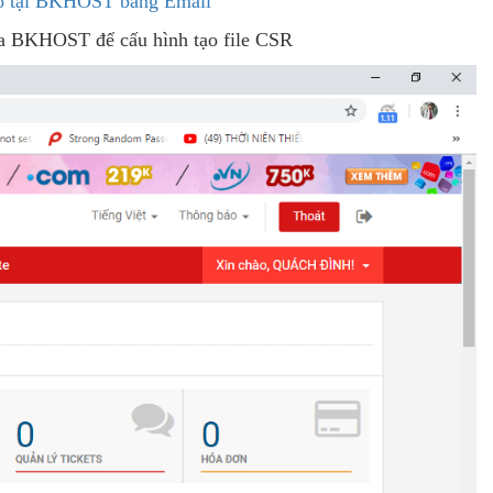
o tại BKHOST bằng Email
của BKHOST để cấu hình tạo file CSR