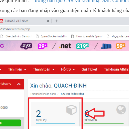
ive qua Email :
Hướng dẫn tạo CSR và kích hoạt SSL Comod
l xong các bạn đăng nhập vào giao diện quản lý khách hàng 