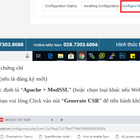
n chứng chỉ
(nếu là đăng ký mới)
 định là “
Apache + ModSSL
” (hoặc chọn loại khác nếu Web
ạn vui lòng Click vào nút “
Generate CSR
” để tiến hành kh