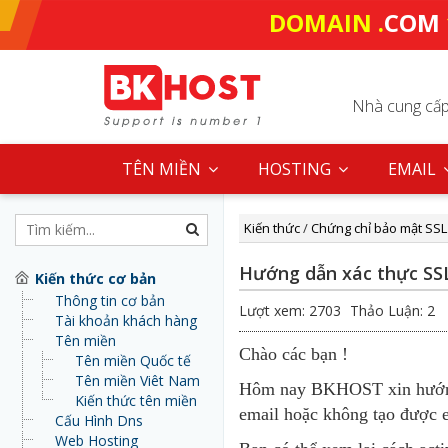
DOMAIN .
COM
Nhà cung cấp 
TÊN MIỀN
HOSTING
EMAIL
Kiến thức
/
Chứng chỉ bảo mật SSL
Hướng dẫn xác thực SS
Kiến thức cơ bản
Thông tin cơ bản
Lượt xem: 2703
Thảo Luận: 2
Tài khoản khách hàng
Tên miền
Chào các bạn !
Tên miền Quốc tế
Tên miền Viêt Nam
Hôm nay BKHOST xin hướng d
Kiến thức tên miền
email hoặc không tạo được e
Cấu Hình Dns
Web Hosting