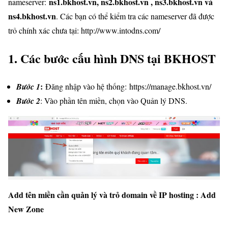
ns1.bkhost.vn, ns2.bkhost.vn , ns3.bkhost.vn và
nameserver:
ns4.bkhost.vn
. Các bạn có thể kiểm tra các nameserver đã được
trỏ chính xác chưa tại: http://www.intodns.com/
1. Các bước cấu hình DNS tại BKHOST
:
Bước 1
Đăng nhập vào hệ thống: https://manage.bkhost.vn/
Bước 2
: Vào phần tên miền, chọn vào Quản lý DNS.
Add tên miền cần quản lý và trỏ domain về IP hosting : Add
New Zone