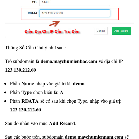
Thông Số Cần Chú ý như sau :
demo.maychumienbac.com
Trỏ subdomain là
về địa chỉ IP
123.130.212.60
Name
demo
Phần
nhập vào giá trị là:
Type
A
Phần
chọn kiểu là:
RDATA
Phần
sẽ có sau khi chọn Type, nhập vào giá trị:
123.130.212.60
Add Record
Sau đó nhấn vào mục
.
demo.maychumiennam.com
Sau các bước trên, subdomain
sẽ