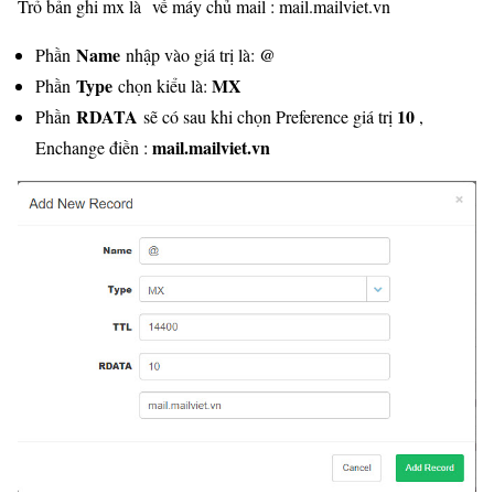
Trỏ bản ghi mx là về máy chủ mail : mail.mailviet.vn
Name
@
Phần
nhập vào giá trị là:
Type
MX
Phần
chọn kiểu là:
RDATA
10
Phần
sẽ có sau khi chọn Preference giá trị
,
mail.mailviet.vn
Enchange điền :