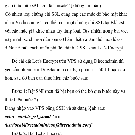
giao thức http sẽ bị coi là “unsafe” (không an toàn).
Có nhiều loại chứng chỉ SSL cung cấp các mức độ bảo mật khác
nhau.Ví dụ chúng ta có thể mua một chứng chỉ SSL tại Bkhost
với các mức giá khác nhau tùy từng loại. Tuy nhiên trong bài viết
này mình sẽ chỉ nói đến loại cơ bản nhất và làm thế nào để có
được nó một cách miễn phí đó chính là SSL của Let’s Encrypt.
Để cài đặt Let’s Encrypt trên VPS sử dụng Directadmin thì
yêu cầu phiên bản Directadmin của bạn phải là 1.50.1 hoặc cao
hơn, sau đó bạn cần thực hiện các bước sau:
Bước 1:
Bật SNI (nếu đã bật bạn có thể bỏ qua bước này và
thực hiện bước 2)
Đăng nhập vào VPS bằng SSH và sử dụng lệnh sau:
echo “enable_ssl_sni=1” >>
/usr/local/directadmin/conf/directadmin.conf
Bước 2:
Bật Let’s Encrypt