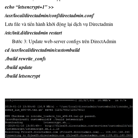
echo “letsencrypt=1” >>
/usr/local/directadmin/conf/directadmin.conf
Lưu file và tiến hành khởi động lại dịch vụ Directadmin
/etc/init.d/directadmin restart
Bước 3:
Update web-server configs trên DirectAdmin
cd /usr/local/directadmin/custombuild
./build rewrite_confs
./build update
./build letsencrypt