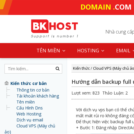
DOMAIN .
COM
Nhà cung cấp 
TÊN MIỀN
HOSTING
EMAIL
Kiến thức
/
Cloud VPS (Máy chủ ảo
Hướng dẫn backup full 
Kiến thức cơ bản
Thông tin cơ bản
Lượt xem: 823
Thảo Luận: 2
Tài khoản khách hàng
Tên miền
Cấu Hình Dns
Với dịch vụ vps bạn có thể ch
Web Hosting
mất mát rủi ro không đáng có
Dịch vụ email
Để thực hiện việc backup full
Cloud VPS (Máy chủ
+ Bước 1: Đăng nhập DirectAd
ảo)