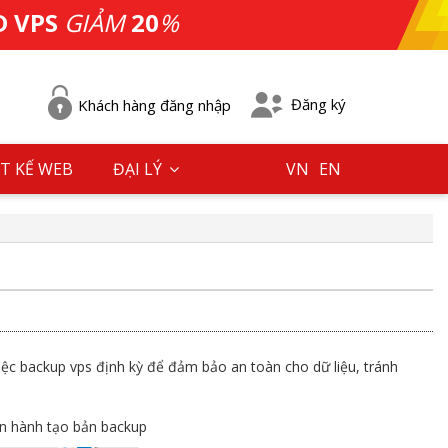
D VPS
GIẢM
20
%
Đăng ký
Khách hàng đăng nhập
T KẾ WEB
ĐẠI LÝ
VN
EN
việc backup vps định kỳ để đảm bảo an toàn cho dữ liệu, tránh
ến hành tạo bản backup