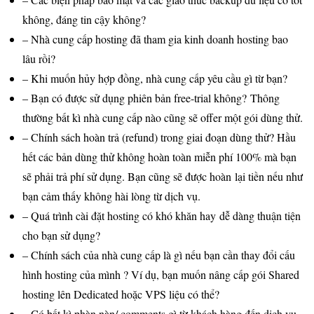
không, đáng tin cậy không?
– Nhà cung cấp hosting đã tham gia kinh doanh hosting bao
lâu rồi?
– Khi muốn hủy hợp đồng, nhà cung cấp yêu cầu gì từ bạn?
– Bạn có được sử dụng phiên bản free-trial không? Thông
thường bất kì nhà cung cấp nào cũng sẽ offer một gói dùng thử.
– Chính sách hoàn trả (refund) trong giai đoạn dùng thử? Hầu
hết các bản dùng thử không hoàn toàn miễn phí 100% mà bạn
sẽ phải trả phí sử dụng. Bạn cũng sẽ được hoàn lại tiền nếu như
bạn cảm thấy không hài lòng từ dịch vụ.
– Quá trình cài đặt hosting có khó khăn hay dễ dàng thuận tiện
cho bạn sử dụng?
– Chính sách của nhà cung cấp là gì nếu bạn cần thay đổi cấu
hình hosting của mình ? Ví dụ, bạn muốn nâng cấp gói Shared
hosting lên Dedicated hoặc VPS liệu có thể?
– Có bất kì phàn nàn/ comments gì từ khách hàng đến dịch vụ