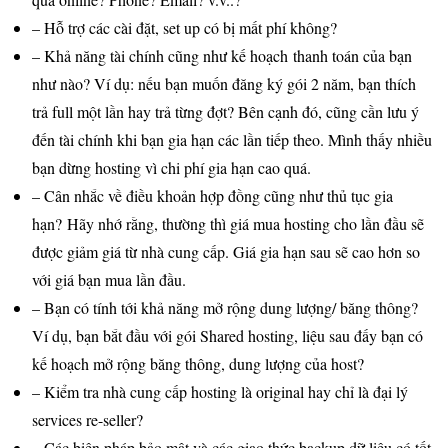
– Hỗ trợ các cài đặt, set up có bị mất phí không?
– Khả năng tài chính cũng như kế hoạch thanh toán của bạn
như nào? Ví dụ: nếu bạn muốn đăng ký gói 2 năm, bạn thích
trả full một lần hay trả từng đợt? Bên cạnh đó, cũng cần lưu ý
đến tài chính khi bạn gia hạn các lần tiếp theo. Mình thấy nhiều
bạn dừng hosting vì chi phí gia hạn cao quá.
– Cân nhắc về điều khoản hợp đồng cũng như thủ tục gia
hạn? Hãy nhớ rằng, thường thì giá mua hosting cho lần đầu sẽ
được giảm giá từ nhà cung cấp. Giá gia hạn sau sẽ cao hơn so
với giá bạn mua lần đầu.
– Bạn có tính tới khả năng mở rộng dung lượng/ băng thông?
Ví dụ, bạn bắt đầu với gói Shared hosting, liệu sau đấy bạn có
kế hoạch mở rộng băng thông, dung lượng của host?
– Kiểm tra nhà cung cấp hosting là original hay chỉ là đại lý
services re-seller?
– Các biện pháp bảo mật và các giao thức backup dữ liệu có tốt