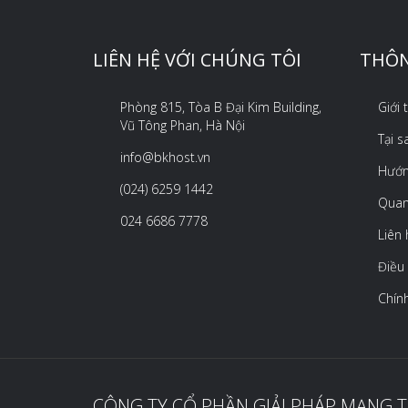
LIÊN HỆ VỚI CHÚNG TÔI
THÔN
Phòng 815, Tòa B Đại Kim Building,
Giới
Vũ Tông Phan, Hà Nội
Tại 
info@bkhost.vn
Hướn
(024) 6259 1442
Quan
024 6686 7778
Liên 
Điều
Chín
CÔNG TY CỔ PHẦN GIẢI PHÁP MẠNG 