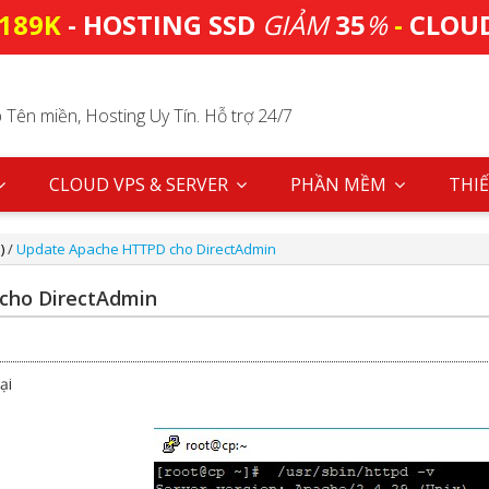
189K
- HOSTING SSD
GIẢM
35
%
-
CLOU
Tên miền, Hosting Uy Tín. Hỗ trợ 24/7
CLOUD VPS & SERVER
PHẦN MỀM
THIẾ
)
/
Update Apache HTTPD cho DirectAdmin
cho DirectAdmin
ại