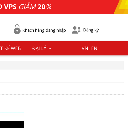
D VPS
GIẢM
20
%
Đăng ký
Khách hàng đăng nhập
T KẾ WEB
ĐẠI LÝ
VN
EN