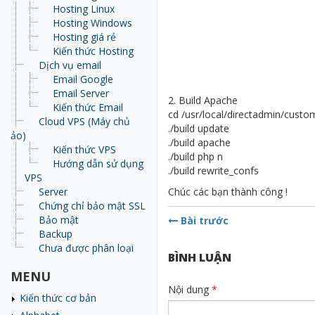
Hosting Linux
Hosting Windows
Hosting giá rẻ
Kiến thức Hosting
Dịch vụ email
Email Google
Email Server
2. Build Apache
Kiến thức Email
cd /usr/local/directadmin/custo
Cloud VPS (Máy chủ
./build update
ảo)
./build apache
Kiến thức VPS
./build php n
Hướng dẫn sử dụng
./build rewrite_confs
VPS
Server
Chúc các bạn thành công !
Chứng chỉ bảo mật SSL
Bảo mật
Bài trước
Backup
Chưa được phân loại
BÌNH LUẬN
MENU
Nội dung
*
Kiến thức cơ bản