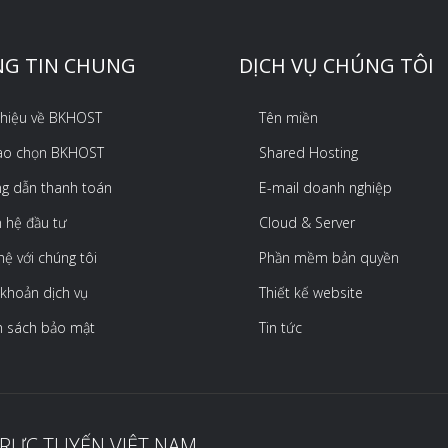
G TIN CHUNG
DỊCH VỤ CHÚNG TÔI
 thiệu về BKHOST
Tên miền
sao chọn BKHOST
Shared Hosting
g dẫn thanh toán
E-mail doanh nghiệp
 hệ đầu tư
Cloud & Server
hệ với chúng tôi
Phần mềm bản quyền
 khoản dịch vụ
Thiết kế website
h sách bảo mật
Tin tức
TRỰC TUYẾN VIỆT NAM