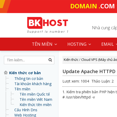
DOMAIN .
COM
Nhà cung cấp 
TÊN MIỀN
HOSTING
EMAIL
Kiến thức
/
Cloud VPS (Máy chủ ảo
Update Apache HTTPD 
Kiến thức cơ bản
Thông tin cơ bản
Lượt xem: 1004
Thảo Luận: 2
Tài khoản khách hàng
Tên miền
1. Kiểm tra phiên bản PHP hiện t
Tên miền Quốc tế
# /usr/sbin/httpd -v
Tên miền Viêt Nam
Kiến thức tên miền
Cấu Hình Dns
Web Hosting