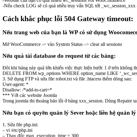
-Website của bạn có quá nhiều wc_sessions với WooCommerce
-Nếu check LOG sẽ có quá nhều truy vấn SQL tới _wc_session_xxx
Cách khắc phục lỗi 504 Gateway timeout:
Nếu trang web của bạn là WP có sử dụng Woocomece
Mở WooCommerce -> vào System Status –> clear all sessions
Nếu quá tải database do request từ các bảng:
Đôi khi bảng này quá lớn khiến việc thực hiện bước 1 ở trên khô
DELETE FROM wp_options WHERE option_name LIKE ‘_wc_sessi
3. Sử dụng FTP và sửa file robot.txt và file .htacess thêm dòng sau:
User-agent: *
Disallow: /*add-to-cart=*
*** Với các website Joomla
Trong joomla thi thoảng báo lỗi ở bảng xxx_session. Dùng Repaire ta
Nếu bạn có quyền quản lý Sever hoặc liên hệ quản lý
1. Sửa file php.ini:
– vi /etc/php.ini
– Thay đổi: max_execution_time = 300