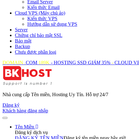
Email Server
Kiến thức Email
Cloud VPS (Máy chủ ảo)
Kiến thức VPS
Hướng dẫn sử dụng VPS
Server
Chứng chỉ bảo mật SSL
Bảo mật
Backup
Chưa được phân loại
DOMAIN .
COM
189K
- HOSTING SSD
GIẢM
35
%
-
CLOUD V
Nhà cung cấp Tên miền, Hosting Uy Tín. Hỗ trợ 24/7
Đăng ký
Khách hàng đăng nhập
Tên Miền
Đăng ký dịch vụ
ĐĂNG KÝ TÊN MIỀN
Đăng ký tên miền ngay bây giờ