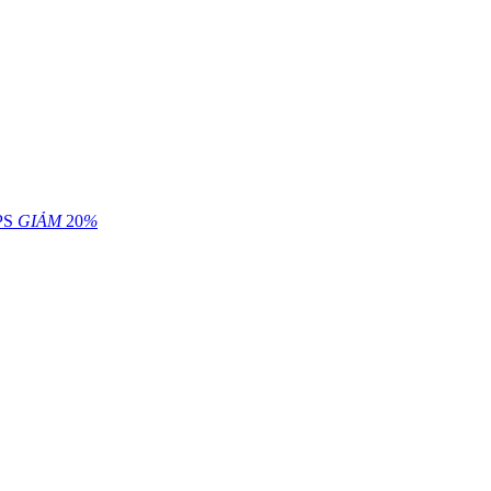
PS
GIẢM
20
%