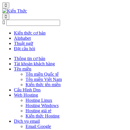
Kiến thức cơ bản
Alphabet
Thuật ngữ
Đặt câu hỏi
Thông tin cơ bản
Tài khoản khách hàng
Tên miền
Tên miền Quốc tế
Tên miền Viêt Nam
Kiến thức tên miền
Cấu Hình Dns
Web Hosting
Hosting Linux
Hosting Windows
Hosting giá rẻ
Kiến thức Hosting
Dịch vụ email
Email Google