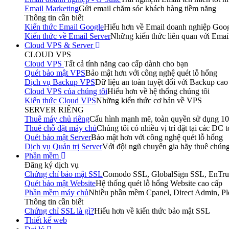
Email Marketing
Gửi email chăm sóc khách hàng tiềm năng
Thông tin cần biết
Kiến thức Email Google
Hiểu hơn về Email doanh nghiệp Goo
Kiến thức về Email Server
Những kiến thức liên quan với Emai
Cloud VPS & Server
CLOUD VPS
Cloud VPS
Tất cả tính năng cao cấp dành cho bạn
Quét bảo mật VPS
Bảo mật hơn với công nghệ quét lỗ hổng
Dịch vụ Backup VPS
Dữ liệu an toàn tuyệt đối với Backup cao
Cloud VPS của chúng tôi
Hiểu hơn về hệ thống chúng tôi
Kiến thức Cloud VPS
Những kiến thức cơ bản về VPS
SERVER RIÊNG
Thuê máy chủ riêng
Cấu hình mạnh mẽ, toàn quyền sử dụng 1
Thuê chỗ đặt máy chủ
Chúng tôi có nhiều vị trí đặt tại các DC 
Quét bảo mật Server
Bảo mật hơn với công nghệ quét lỗ hổng
Dịch vụ Quản trị Server
Với đội ngũ chuyên gia hãy thuê chúng
Phần mềm
Đăng ký dịch vụ
Chứng chỉ bảo mật SSL
Comodo SSL, GlobalSign SSL, EnTru
Quét bảo mật Website
Hệ thống quét lỗ hổng Website cao cấp
Phần mềm máy chủ
Nhiều phần mềm Cpanel, Direct Admin, P
Thông tin cần biết
Chứng chỉ SSL là gì?
Hiểu hơn về kiến thức bảo mật SSL
Thiết kế web