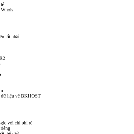
 tế
i Whois
ền tốt nhất
 R2
s
p
ạn
ển dữ liệu về BKHOST
le với chi phí rẻ
 riêng
ất thế giới