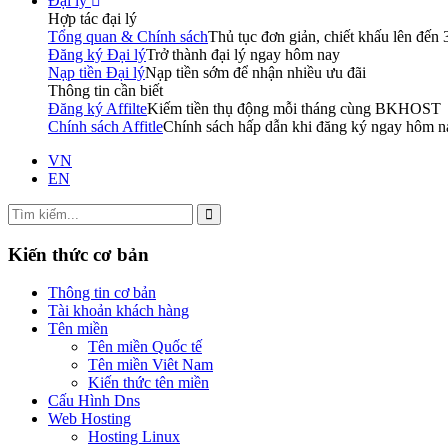
Đại lý
Hợp tác đại lý
Tổng quan & Chính sách
Thủ tục đơn giản, chiết khấu lên đến
Đăng ký Đại lý
Trở thành đại lý ngay hôm nay
Nạp tiền Đại lý
Nạp tiền sớm để nhận nhiều ưu đãi
Thông tin cần biết
Đăng ký Affilte
Kiếm tiền thụ động mỗi tháng cùng BKHOST
Chính sách Affitle
Chính sách hấp dẫn khi đăng ký ngay hôm n
VN
EN
Kiến thức cơ bản
Thông tin cơ bản
Tài khoản khách hàng
Tên miền
Tên miền Quốc tế
Tên miền Viêt Nam
Kiến thức tên miền
Cấu Hình Dns
Web Hosting
Hosting Linux