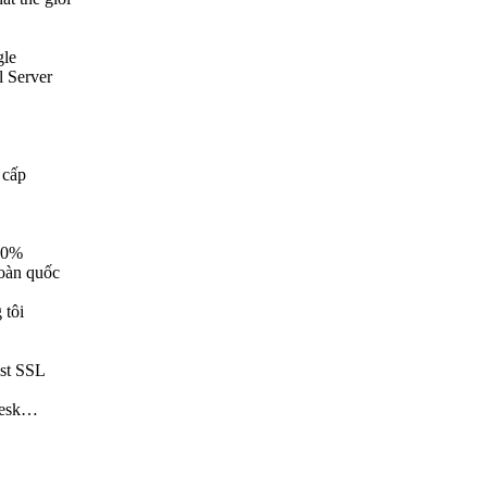
gle
l Server
 cấp
00%
toàn quốc
 tôi
st SSL
lesk…