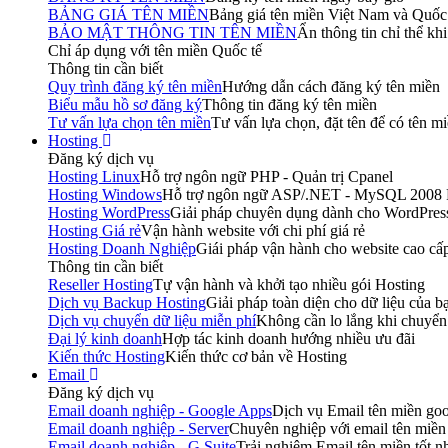
BẢNG GIÁ TÊN MIỀN
Bảng giá tên miền Việt Nam và Quốc
BẢO MẬT THÔNG TIN TÊN MIỀN
Ẩn thông tin chỉ thể kh
Chỉ áp dụng với tên miền Quốc tế
Thông tin cần biết
Quy trình đăng ký tên miền
Hướng dẫn cách đăng ký tên miền
Biểu mẫu hồ sơ đăng ký
Thông tin đăng ký tên miền
Tư vấn lựa chọn tên miền
Tư vấn lựa chọn, đặt tên để có tên mi
Hosting
Đăng ký dịch vụ
Hosting Linux
Hỗ trợ ngôn ngữ PHP - Quản trị Cpanel
Hosting Windows
Hỗ trợ ngôn ngữ ASP/.NET - MySQL 2008
Hosting WordPress
Giải pháp chuyên dụng dành cho WordPres
Hosting Giá rẻ
Vận hành website với chi phí giá rẻ
Hosting Doanh Nghiệp
Giái pháp vận hành cho website cao cấ
Thông tin cần biết
Reseller Hosting
Tự vận hành và khởi tạo nhiều gói Hosting
Dịch vụ Backup Hosting
Giải pháp toàn diện cho dữ liệu của b
Dịch vụ chuyển dữ liệu miễn phí
Không cần lo lắng khi chuy
Đại lý kinh doanh
Hợp tác kinh doanh hướng nhiều ưu đãi
Kiến thức Hosting
Kiến thức cơ bản về Hosting
Email
Đăng ký dịch vụ
Email doanh nghiệp - Google Apps
Dịch vụ Email tên miền goog
Email doanh nghiệp - Server
Chuyên nghiệp với email tên miền
Email doanh nghiệp - G Suite
Trải nghiệm Email tên miền tốt nh