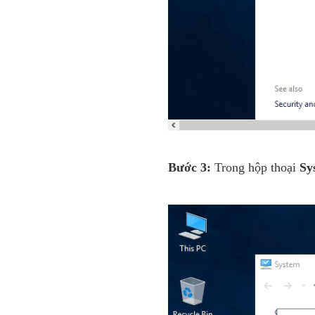
B
ước 3:
Trong hộp thoại
Sy