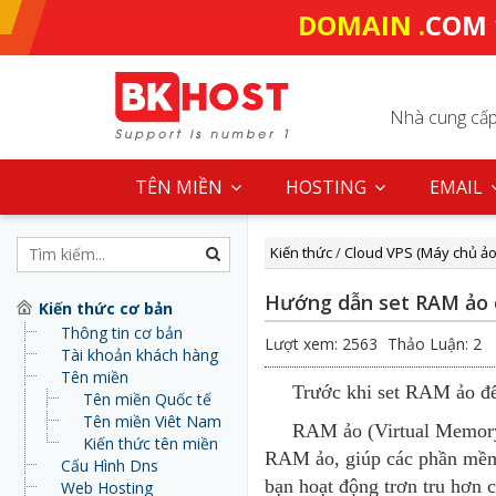
DOMAIN .
COM
Nhà cung cấp 
TÊN MIỀN
HOSTING
EMAIL
Kiến thức
/
Cloud VPS (Máy chủ ảo
Hướng dẫn set RAM ảo c
Kiến thức cơ bản
Thông tin cơ bản
Lượt xem: 2563
Thảo Luận: 2
Tài khoản khách hàng
Tên miền
Trước khi set RAM ảo để gi
Tên miền Quốc tế
Tên miền Viêt Nam
RAM ảo (Virtual Memory) h
Kiến thức tên miền
RAM ảo, giúp các phần mềm 
Cấu Hình Dns
bạn hoạt động trơn tru hơ
Web Hosting