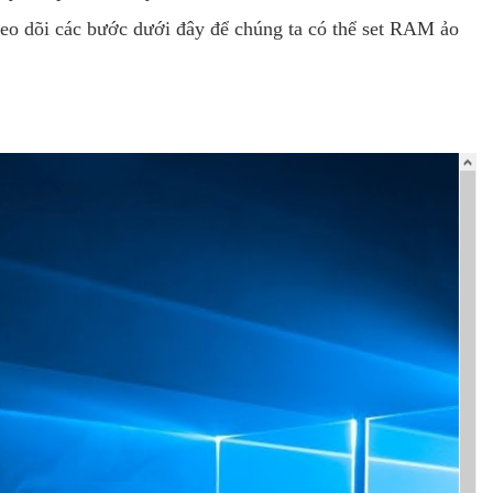
o dõi các bước dưới đây để chúng ta có thể set RAM ảo