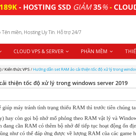
189K
- HOSTING SSD
GIẢM
35
%
-
CLOU
Tên miền, Hosting Uy Tín. Hỗ trợ 24/7
CLOUD VPS & SERVER
PHẦN MỀM
THIẾ
)
/
Kiến thức VPS
/
Hướng dẫn set RAM ảo cải thiện tốc độ xử lý trong wind
ải thiện tốc độ xử lý trong windows server 2019
úp máy tránh tình trạng thiếu RAM thì trước tiên chúng ta 
ay còn gọi bộ nhớ mổ phỏng theo RAM vật lý và Windows 
đang cần RAM có thêm bộ nhớ để tiếp tục hoạt động ổn định
n cũng như có thể đáp ứng được về lượng RAM của các game