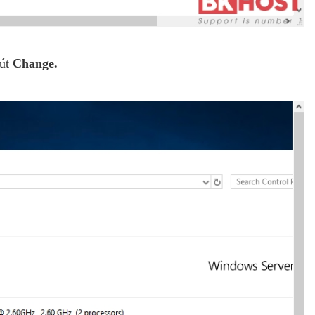
nút
Change.