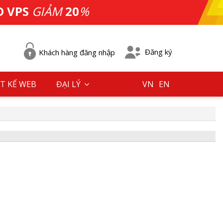
D VPS
GIẢM
20
%
Đăng ký
Khách hàng đăng nhập
T KẾ WEB
ĐẠI LÝ
VN
EN