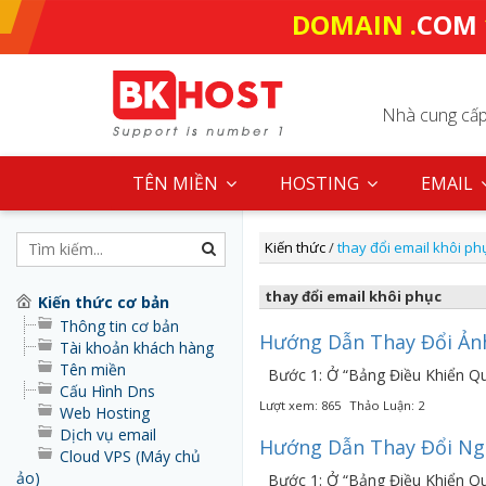
DOMAIN .
COM
Nhà cung cấp 
TÊN MIỀN
HOSTING
EMAIL
Kiến thức
/
thay đổi email khôi ph
thay đổi email khôi phục
Kiến thức cơ bản
Thông tin cơ bản
Hướng Dẫn Thay Đổi Ản
Tài khoản khách hàng
Tên miền
Bước 1: Ở “Bảng Điều Khiển Qu
Cấu Hình Dns
Lượt xem: 865
Thảo Luận: 2
Web Hosting
Dịch vụ email
Hướng Dẫn Thay Đổi Ng
Cloud VPS (Máy chủ
ảo)
Bước 1: Ở “Bảng Điều Khiển Qu