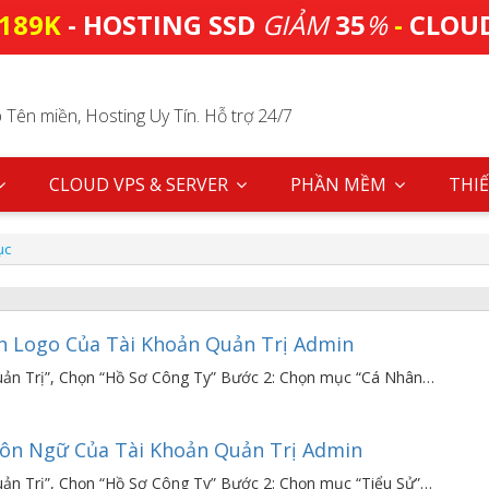
189K
- HOSTING SSD
GIẢM
35
%
-
CLOU
Tên miền, Hosting Uy Tín. Hỗ trợ 24/7
CLOUD VPS & SERVER
PHẦN MỀM
THIẾ
ục
h Logo Của Tài Khoản Quản Trị Admin
ản Trị”, Chọn “Hồ Sơ Công Ty” Bước 2: Chọn mục “Cá Nhân…
ôn Ngữ Của Tài Khoản Quản Trị Admin
ản Trị”, Chọn “Hồ Sơ Công Ty” Bước 2: Chọn mục “Tiểu Sử”…