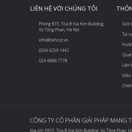
LIÊN HỆ VỚI CHÚNG TÔI
THÔN
Phòng 815, Tòa B Đại Kim Building,
Giới
Vũ Tông Phan, Hà Nội
Tại 
info@bkhost.vn
Hướn
(024) 6259 1442
Quan
024 6686 7778
Liên 
Điều
Chín
CÔNG TY CỔ PHẦN GIẢI PHÁP MẠNG 
Địa chỉ: P815, Tòa B Đại Kim Building, Vũ Tông Phan, H