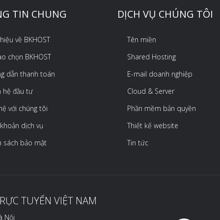
G TIN CHUNG
DỊCH VỤ CHÚNG TÔI
 thiệu về BKHOST
Tên miền
sao chọn BKHOST
Shared Hosting
g dẫn thanh toán
E-mail doanh nghiệp
 hệ đầu tư
Cloud & Server
hệ với chúng tôi
Phần mềm bản quyền
 khoản dịch vụ
Thiết kế website
h sách bảo mật
Tin tức
TRỰC TUYẾN VIỆT NAM
à Nội