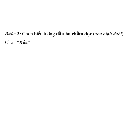
dấu ba chấm dọc
Bước 2:
Chọn biểu tượng
(
như hình dưới
).
Xóa
Chọn “
”