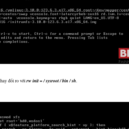
thay đổi ro với
rw init = / sysroot / bin / sh
.