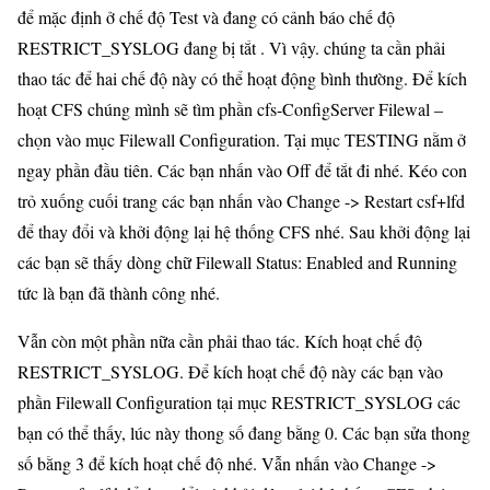
để mặc định ở chế độ Test và đang có cảnh báo chế độ
RESTRICT_SYSLOG đang bị tắt . Vì vậy. chúng ta cần phải
thao tác để hai chế độ này có thể hoạt động bình thường. Để kích
hoạt CFS chúng mình sẽ tìm phần cfs-ConfigServer Filewal –
chọn vào mục Filewall Configuration. Tại mục TESTING nằm ở
ngay phần đầu tiên. Các bạn nhấn vào Off để tắt đi nhé. Kéo con
trỏ xuống cuối trang các bạn nhấn vào Change -> Restart csf+lfd
để thay đổi và khởi động lại hệ thống CFS nhé. Sau khởi động lại
các bạn sẽ thấy dòng chữ Filewall Status: Enabled and Running
tức là bạn đã thành công nhé.
Vẫn còn một phần nữa cần phải thao tác. Kích hoạt chế độ
RESTRICT_SYSLOG. Để kích hoạt chế độ này các bạn vào
phần Filewall Configuration tại mục RESTRICT_SYSLOG các
bạn có thể thấy, lúc này thong số đang bằng 0. Các bạn sửa thong
số bằng 3 để kích hoạt chế độ nhé. Vẫn nhấn vào Change ->