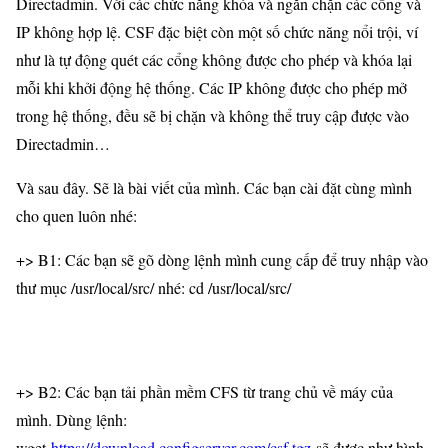
Directadmin. Với các chức năng khóa và ngăn chặn các cổng và
IP không hợp lệ. CSF đặc biệt còn một số chức năng nổi trội, ví
như là tự động quét các cổng không được cho phép và khóa lại
mỗi khi khởi động hệ thống. Các IP không được cho phép mở
trong hệ thống, đều sẽ bị chặn và không thể truy cập được vào
Directadmin…
Và sau đây. Sẽ là bài viết của mình. Các bạn cài đặt cùng mình
cho quen luôn nhé:
+> B1: Các bạn sẽ gõ dòng lệnh mình cung cấp để truy nhập vào
thư mục /usr/local/src/ nhé: cd /usr/local/src/
+> B2: Các bạn tải phần mềm CFS từ trang chủ về máy của
mình. Dùng lệnh:
wget
https://download.configserver.com/csf.tgz
sẽ được như hình