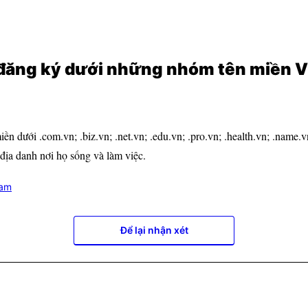
đăng ký dưới những nhóm tên miền 
n dưới .com.vn; .biz.vn; .net.vn; .edu.vn; .pro.vn; .health.vn; .name.vn
 địa danh nơi họ sống và làm việc.
Nam
Để lại nhận xét