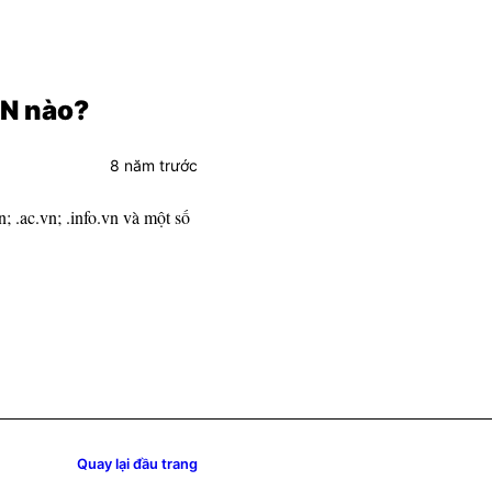
VN nào?
8 năm trước
; .ac.vn; .info.vn và một số
Quay lại đầu trang